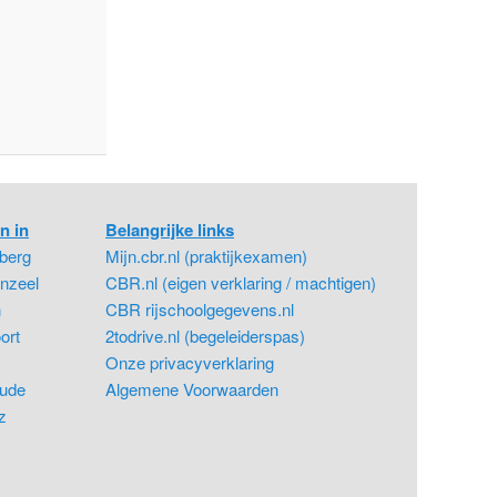
n in
Belangrijke links
berg
Mijn.cbr.nl (praktijkexamen)
nzeel
CBR.nl (eigen verklaring / machtigen)
n
CBR rijschoolgegevens.nl
ort
2todrive.nl (begeleiderspas)
Onze privacyverklaring
ude
Algemene Voorwaarden
z