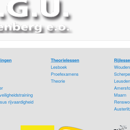
dingen
Theorielessen
Rijlesse
Lesboek
Wouden
Proefexamens
Scherpe
Theorie
Leusde
er
Amersfo
eiligheidstraining
Maarn
sus rijvaardigheid
Renswo
Austerlit