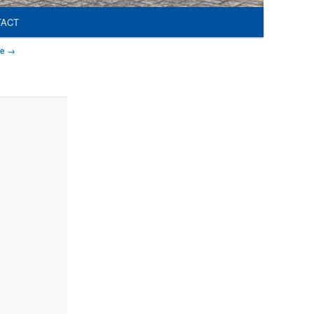
TACT
de →