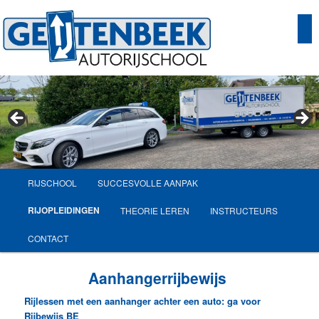
Hoofdmenu
RIJSCHOOL
SUCCESVOLLE AANPAK
SPRING
RIJOPLEIDINGEN
THEORIE LEREN
INSTRUCTEURS
NAAR
CONTACT
DE
Aanhangerrijbewijs
PRIMAIRE
Rijlessen met een aanhanger achter een auto: ga voor
INHOUD
Rijbewijs BE