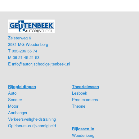
Zeisterweg 6
3931 MG Woudenberg
T 033-286 55 74
M 06-21 45 21 53
E
info@autorijschoolgeijtenbeek.nl
Rijopleidingen
Theorielessen
Auto
Lesboek
Scooter
Proefexamens
Motor
Theorie
Aanhanger
Verkeersveiligheidstraining
Opfriscursus rijvaardigheid
Rijlessen in
Woudenberg