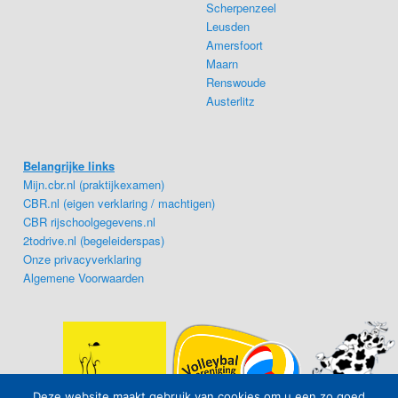
Scherpenzeel
Leusden
Amersfoort
Maarn
Renswoude
Austerlitz
Belangrijke links
Mijn.cbr.nl (praktijkexamen)
CBR.nl (eigen verklaring / machtigen)
CBR rijschoolgegevens.nl
2todrive.nl (begeleiderspas)
Onze privacyverklaring
Algemene Voorwaarden
Deze website maakt gebruik van cookies om u een zo goed