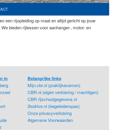
TACT
n een rijopleiding op maat en altijd gericht op jouw
n! We bieden rijlessen voor aanhanger-, motor- en
n in
Belangrijke links
berg
Mijn.cbr.nl (praktijkexamen)
nzeel
CBR.nl (eigen verklaring / machtigen)
n
CBR rijschoolgegevens.nl
ort
2todrive.nl (begeleiderspas)
Onze privacyverklaring
ude
Algemene Voorwaarden
z