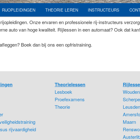
RIJOPLEIDINGEN
THEORIE LEREN
INSTRUCTEURS
CON
ijopleidingen. Onze ervaren en professionele rij-instructeurs verzorge
derne auto van hoge kwaliteit. Rijlessen in een automaat? Ook dat ka
 afleggen? Boek dan bij ons een opfristraining.
dingen
Theorielessen
Rijlesse
Lesboek
Wouden
Proefexamens
Scherpe
Theorie
Leusde
er
Amersfo
eiligheidstraining
Maarn
sus rijvaardigheid
Renswo
Austerlit