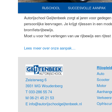
Hoofdmenu
RIJSCHOOL
SUCCESVOLLE AANPAK
SPRING
Autorijschool Geijtenbeek zorgt al jaren voor gedegen r
NAAR
persoonlijke leervragen. Je krijgt rijlessen in een mo
bromfietsrijbewijs.
DE
Moet u voor het verlengen van uw rijbewijs een rijtest
PRIMAIRE
Lees meer over onze aanpak…
INHOUD
Rijoplei
Auto
Scooter
Zeisterweg 6
Motor
3931 MG Woudenberg
Aanhang
T 033-286 55 74
Verkeersv
M 06-21 45 21 53
Opfriscur
E
info@autorijschoolgeijtenbeek.nl