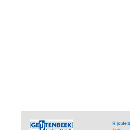
Rijoplei
Auto