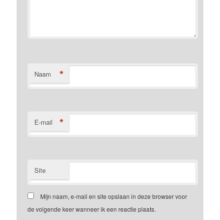
*
Naam
*
E-mail
Site
Mijn naam, e-mail en site opslaan in deze browser voor
de volgende keer wanneer ik een reactie plaats.