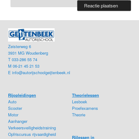
Zeisterweg 6
3931 MG Woudenberg
T 033-286 55 74
M 06-21 45 21 53
E
info@autorijschoolgeijtenbeek.nl
Rijopleidingen
Theorielessen
Auto
Lesboek
Scooter
Proefexamens
Motor
Theorie
Aanhanger
Verkeersveiligheidstraining
Opfriscursus rijvaardigheid
Rijlessen in