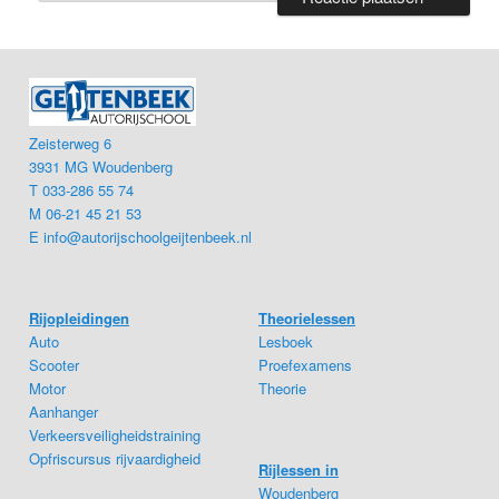
Zeisterweg 6
3931 MG Woudenberg
T 033-286 55 74
M 06-21 45 21 53
E
info@autorijschoolgeijtenbeek.nl
Rijopleidingen
Theorielessen
Auto
Lesboek
Scooter
Proefexamens
Motor
Theorie
Aanhanger
Verkeersveiligheidstraining
Opfriscursus rijvaardigheid
Rijlessen in
Woudenberg